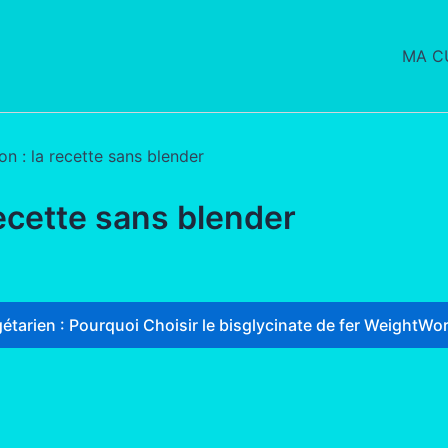
MA CU
n : la recette sans blender
ecette sans blender
étarien : Pourquoi Choisir le bisglycinate de fer WeightWor