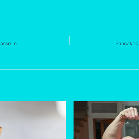
Pancakes protéinés : la recette idéale pour la prise de masse musculaire