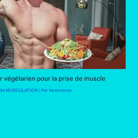
végétarien pour la prise de muscle
tte MUSCULATION
/ Par
larenverse