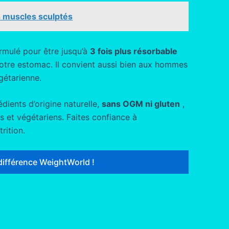
 muscles sculptés
rmulé pour être jusqu’à
3 fois plus résorbable
votre estomac. Il convient aussi bien aux hommes
gétarienne.
dients d’origine naturelle,
sans OGM ni gluten
,
 et végétariens. Faites confiance à
rition.
différence WeightWorld !