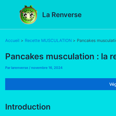
Aller
au
La Renverse
contenu
Accueil
Recette MUSCULATION
Pancakes musculatio
Pancakes musculation : la r
Par
larenverse
/
novembre 16, 2024
Vég
Introduction