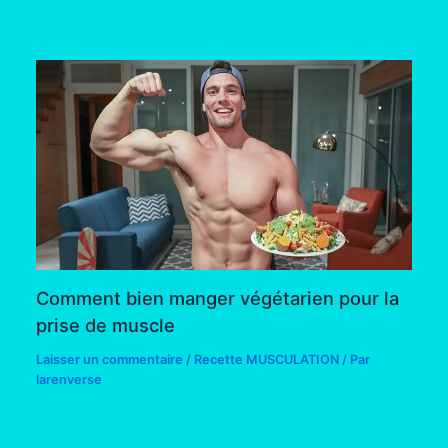
Comment bien manger végétarien pour la
prise de muscle
Laisser un commentaire
/
Recette MUSCULATION
/ Par
larenverse