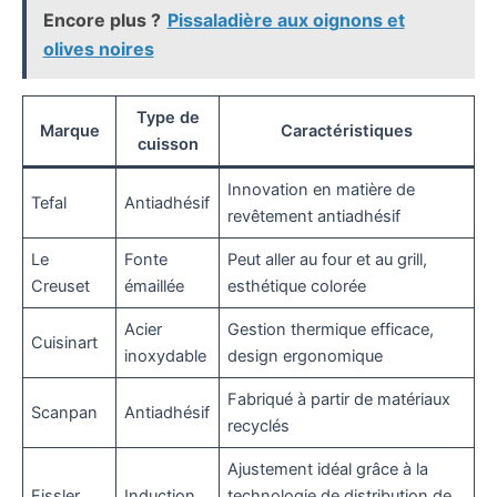
Encore plus ?
Pissaladière aux oignons et
olives noires
Type de
Marque
Caractéristiques
cuisson
Innovation en matière de
Tefal
Antiadhésif
revêtement antiadhésif
Le
Fonte
Peut aller au four et au grill,
Creuset
émaillée
esthétique colorée
Acier
Gestion thermique efficace,
Cuisinart
inoxydable
design ergonomique
Fabriqué à partir de matériaux
Scanpan
Antiadhésif
recyclés
Ajustement idéal grâce à la
Fissler
Induction
technologie de distribution de