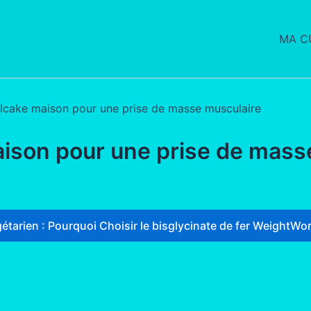
MA CU
lcake maison pour une prise de masse musculaire
ison pour une prise de mass
étarien : Pourquoi Choisir le bisglycinate de fer WeightWor