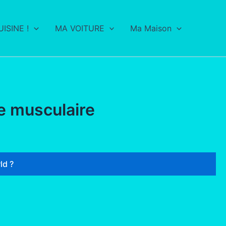
ISINE !
MA VOITURE
Ma Maison
e musculaire
ld ?