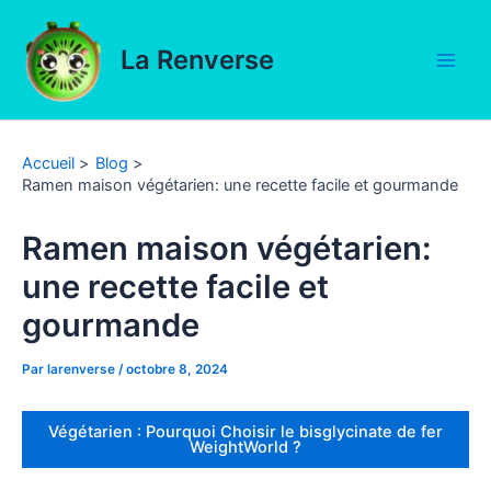
Aller
au
La Renverse
contenu
Main
Men
Accueil
Blog
Ramen maison végétarien: une recette facile et gourmande
Ramen maison végétarien:
une recette facile et
gourmande
Par
larenverse
/
octobre 8, 2024
Végétarien : Pourquoi Choisir le bisglycinate de fer
WeightWorld ?