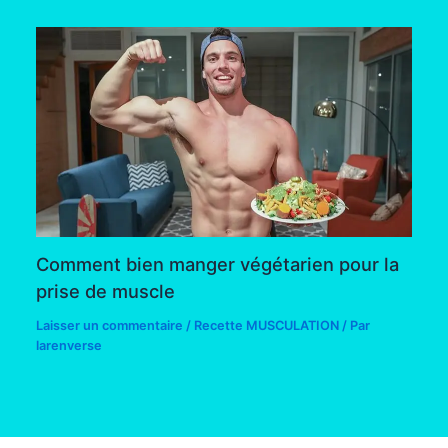
Comment bien manger végétarien pour la
prise de muscle
Laisser un commentaire
/
Recette MUSCULATION
/ Par
larenverse