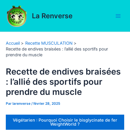
Aller
au
La Renverse
contenu
Main
Men
Accueil
Recette MUSCULATION
Recette de endives braisées : l’allié des sportifs pour
prendre du muscle
Recette de endives braisées
: l’allié des sportifs pour
prendre du muscle
Par
larenverse
/
février 28, 2025
Végétarien : Pourquoi Choisir le bisglycinate de fer
WeightWorld ?