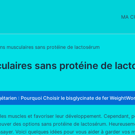
MA CU
ons musculaires sans protéine de lactosérum
ulaires sans protéine de lac
étarien : Pourquoi Choisir le bisglycinate de fer WeightWor
r les muscles et favoriser leur développement. Cependant, p
 trouver des options sans protéine de lactosérum. Heureusem
ssayer. Voici quelques idées pour vous aider à garder vos m