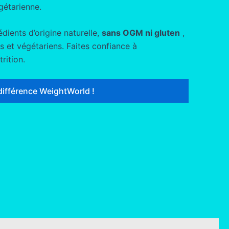
gétarienne.
dients d’origine naturelle,
sans OGM ni gluten
,
 et végétariens. Faites confiance à
rition.
différence WeightWorld !