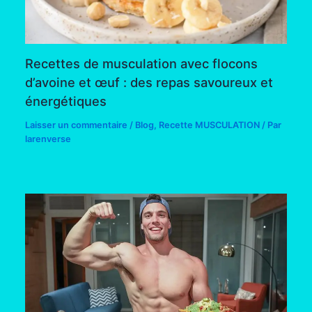
Recettes de musculation avec flocons
d’avoine et œuf : des repas savoureux et
énergétiques
Laisser un commentaire
/
Blog
,
Recette MUSCULATION
/ Par
larenverse