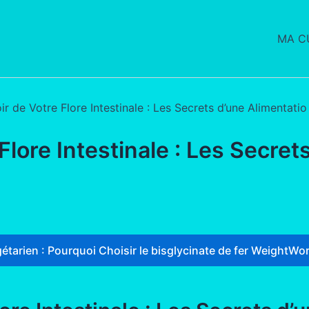
MA CU
ir de Votre Flore Intestinale : Les Secrets d’une Alimentati
Flore Intestinale : Les Secret
étarien : Pourquoi Choisir le bisglycinate de fer WeightWor