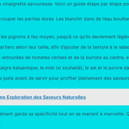
e vinaigrette savoureuse. Voici un guide étape par étape po
ouper les parties dures. Les blanchir dans de l’eau bouilla
 les pignons à feu moyen, jusqu’à ce qu’ils deviennent lég
iers selon leur taille, afin d’ajouter de la texture à la sala
 entourées de tomates cerises et de la burrata au centre, e
naigre balsamique, le miel (si souhaité), le sel et le poivre d
e juste avant de servir pour profiter pleinement des saveurs
ne Exploration des Saveurs Naturelles
ent garde sa spécificité tout en se mariant à merveille. Qu
.