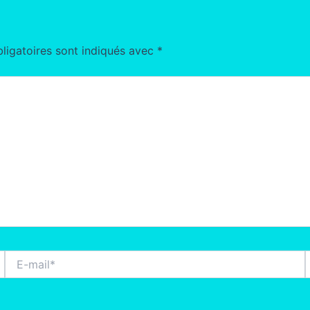
ligatoires sont indiqués avec
*
E-
S
mail*
I