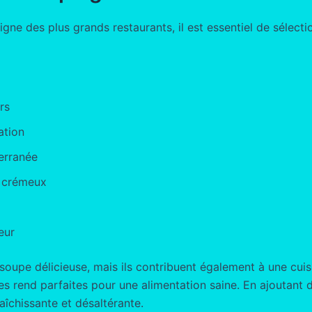
ne des plus grands restaurants, il est essentiel de sélectio
rs
ation
terranée
a crémeux
eur
upe délicieuse, mais ils contribuent également à une cuisi
les rend parfaites pour une alimentation saine. En ajoutant
aîchissante et désaltérante.