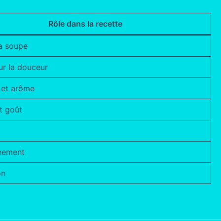
Rôle dans la recette
a soupe
r la douceur
 et arôme
t goût
nement
on