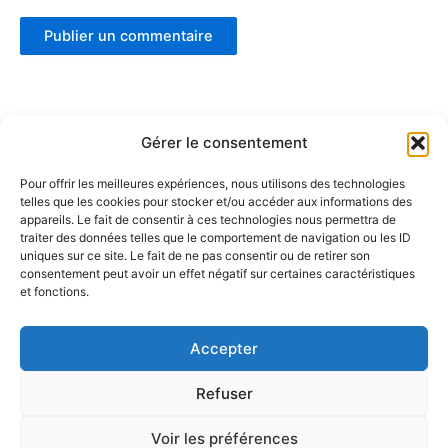
Gérer le consentement
Pour offrir les meilleures expériences, nous utilisons des technologies
telles que les cookies pour stocker et/ou accéder aux informations des
Partenaires :
appareils. Le fait de consentir à ces technologies nous permettra de
traiter des données telles que le comportement de navigation ou les ID
uniques sur ce site. Le fait de ne pas consentir ou de retirer son
LaMaisonDuDonut
consentement peut avoir un effet négatif sur certaines caractéristiques
et fonctions.
LaBelleBiere
MaisonBichon
ChezCezanne
Accepter
Refuser
Voir les préférences
Copyright © 2026 La Renverse | Propulsé par
Thème WordPress