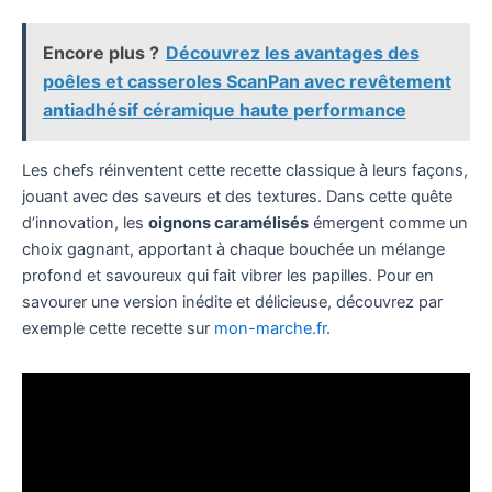
Encore plus ?
Découvrez les avantages des
poêles et casseroles ScanPan avec revêtement
antiadhésif céramique haute performance
Les chefs réinventent cette recette classique à leurs façons,
jouant avec des saveurs et des textures. Dans cette quête
d’innovation, les
oignons caramélisés
émergent comme un
choix gagnant, apportant à chaque bouchée un mélange
profond et savoureux qui fait vibrer les papilles. Pour en
savourer une version inédite et délicieuse, découvrez par
exemple cette recette sur
mon-marche.fr
.