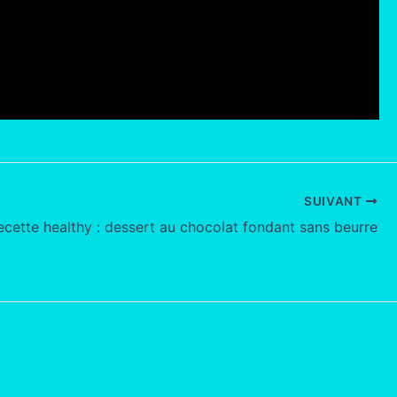
SUIVANT
ecette healthy : dessert au chocolat fondant sans beurre