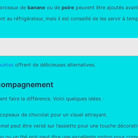
 morceaux de
banane
ou de
poire
peuvent être ajoutés avant
t au réfrigérateur, mais il est conseillé de les servir à t
huètes
offrent de délicieuses alternatives.
accompagnement
t faire la différence. Voici quelques idées :
opeaux de chocolat pour un visuel attrayant.
mel peut être versé sur l’assiette pour une touche décorat
so ou un thé noir peut être une excellente option pour comp