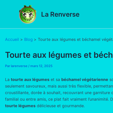
Aller
au
La Renverse
contenu
Accueil
Blog
Tourte aux légumes et béchamel végét
Tourte aux légumes et béc
Par
larenverse
/
mars 12, 2025
La
tourte aux légumes
et sa
béchamel végétarienne
so
seulement savoureux, mais aussi très flexible, permettan
croustillante, dorée à souhait, recouvrant une garnitur
familial ou entre amis, ce plat fait vraiment l’unanimité.
tourte légumes
délicieuse et gourmande.