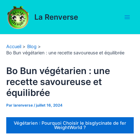
Aller
au
La Renverse
contenu
Main
Men
Accueil
Blog
Bo Bun végétarien : une recette savoureuse et équilibrée
Bo Bun végétarien : une
recette savoureuse et
équilibrée
Par
larenverse
/
juillet 16, 2024
Végétarien : Pourquoi Choisir le bisglycinate de fer
WeightWorld ?