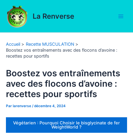
Aller
au
La Renverse
contenu
Main
Men
Accueil
Recette MUSCULATION
Boostez vos entraînements avec des flocons d’avoine :
recettes pour sportifs
Boostez vos entraînements
avec des flocons d’avoine :
recettes pour sportifs
Par
larenverse
/
décembre 4, 2024
Végétarien : Pourquoi Choisir le bisglycinate de fer
WeightWorld ?