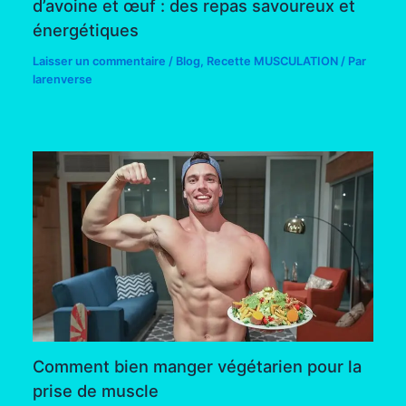
d’avoine et œuf : des repas savoureux et
énergétiques
Laisser un commentaire
/
Blog
,
Recette MUSCULATION
/ Par
larenverse
Comment bien manger végétarien pour la
prise de muscle