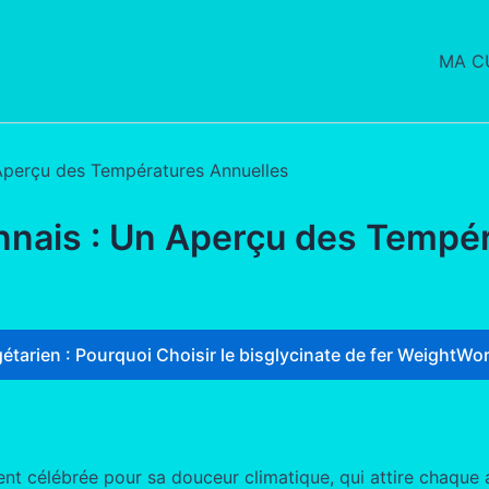
MA CU
Aperçu des Températures Annuelles
nnais : Un Aperçu des Tempé
étarien : Pourquoi Choisir le bisglycinate de fer WeightWor
ent célébrée pour sa douceur climatique, qui attire chaque a