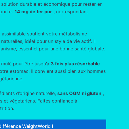
e solution durable et économique pour rester en
pporter
14 mg de fer pur
, correspondant
 assimilable soutient votre métabolisme
aturelles, idéal pour un style de vie actif. Il
ganisme, essentiel pour une bonne santé globale.
rmulé pour être jusqu’à
3 fois plus résorbable
votre estomac. Il convient aussi bien aux hommes
gétarienne.
dients d’origine naturelle,
sans OGM ni gluten
,
 et végétariens. Faites confiance à
rition.
différence WeightWorld !