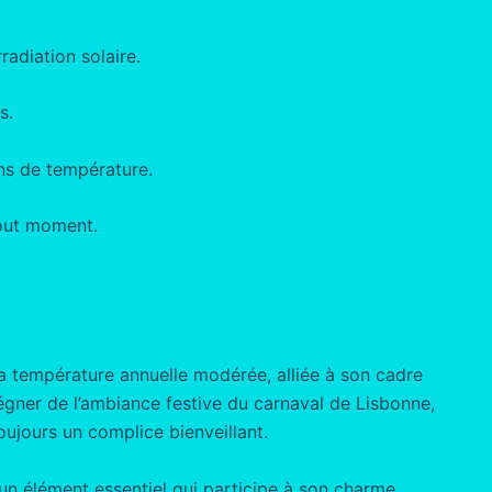
radiation solaire.
s.
ns de température.
tout moment.
a température annuelle modérée, alliée à son cadre
égner de l’ambiance festive du carnaval de Lisbonne,
oujours un complice bienveillant.
e, un élément essentiel qui participe à son charme