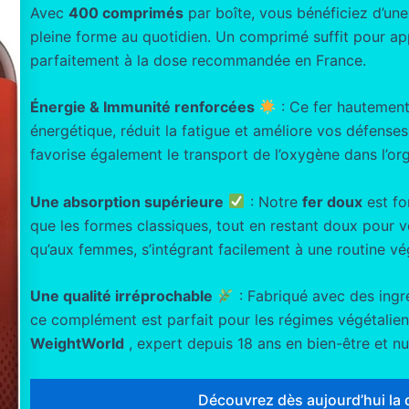
Avec
400 comprimés
par boîte, vous bénéficiez d’un
pleine forme au quotidien. Un comprimé suffit pour a
parfaitement à la dose recommandée en France.
Énergie & Immunité renforcées
: Ce fer hautement
énergétique, réduit la fatigue et améliore vos défenses n
favorise également le transport de l’oxygène dans l’or
Une absorption supérieure
: Notre
fer doux
est fo
que les formes classiques, tout en restant doux pour 
qu’aux femmes, s’intégrant facilement à une routine vé
Une qualité irréprochable
: Fabriqué avec des ingré
ce complément est parfait pour les régimes végétaliens
WeightWorld
, expert depuis 18 ans en bien-être et nut
Découvrez dès aujourd’hui la 