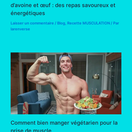
d’avoine et œuf : des repas savoureux et
énergétiques
Laisser un commentaire
/
Blog
,
Recette MUSCULATION
/ Par
larenverse
Comment bien manger végétarien pour la
prise de muscle