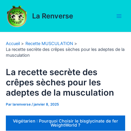
Aller
au
La Renverse
contenu
Main
Men
Accueil
Recette MUSCULATION
La recette secrète des crêpes sèches pour les adeptes de la
musculation
La recette secrète des
crêpes sèches pour les
adeptes de la musculation
Par
larenverse
/
janvier 8, 2025
Végétarien : Pourquoi Choisir le bisglycinate de fer
WeightWorld ?