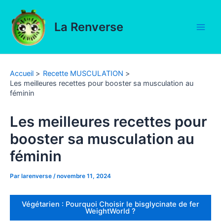
Aller
au
La Renverse
contenu
Main
Men
Accueil
Recette MUSCULATION
Les meilleures recettes pour booster sa musculation au
féminin
Les meilleures recettes pour
booster sa musculation au
féminin
Par
larenverse
/
novembre 11, 2024
Végétarien : Pourquoi Choisir le bisglycinate de fer
WeightWorld ?