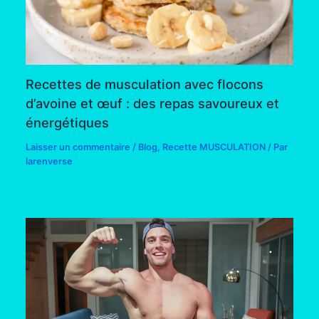
Recettes de musculation avec flocons
d’avoine et œuf : des repas savoureux et
énergétiques
Laisser un commentaire
/
Blog
,
Recette MUSCULATION
/ Par
larenverse