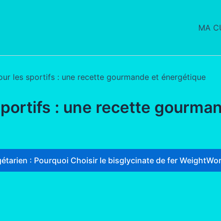
MA CU
ur les sportifs : une recette gourmande et énergétique
portifs : une recette gourma
étarien : Pourquoi Choisir le bisglycinate de fer WeightWor