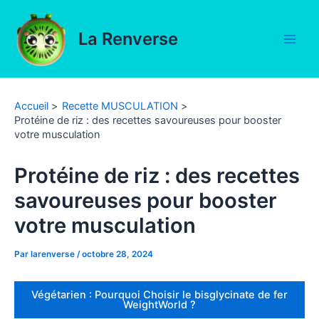
Aller
au
La Renverse
contenu
Main
Men
Accueil
Recette MUSCULATION
Protéine de riz : des recettes savoureuses pour booster
votre musculation
Protéine de riz : des recettes
savoureuses pour booster
votre musculation
Par
larenverse
/
octobre 28, 2024
Végétarien : Pourquoi Choisir le bisglycinate de fer
WeightWorld ?