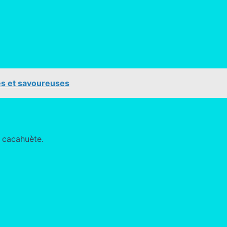
es et savoureuses
e cacahuète.