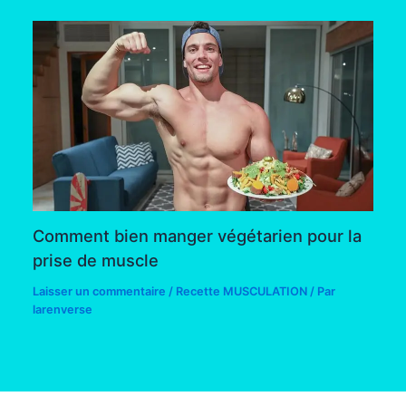
Comment bien manger végétarien pour la
prise de muscle
Laisser un commentaire
/
Recette MUSCULATION
/ Par
larenverse