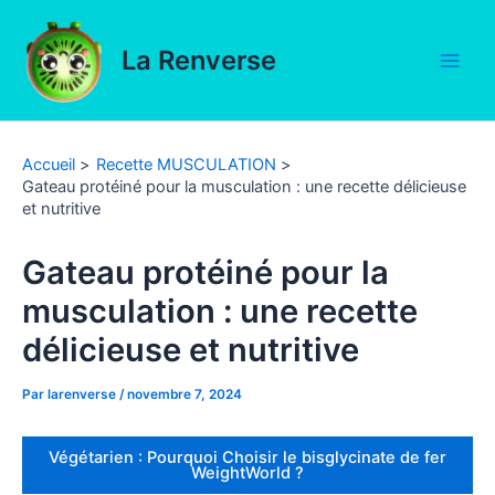
Aller
au
La Renverse
contenu
Main
Men
Accueil
Recette MUSCULATION
Gateau protéiné pour la musculation : une recette délicieuse
et nutritive
Gateau protéiné pour la
musculation : une recette
délicieuse et nutritive
Par
larenverse
/
novembre 7, 2024
Végétarien : Pourquoi Choisir le bisglycinate de fer
WeightWorld ?