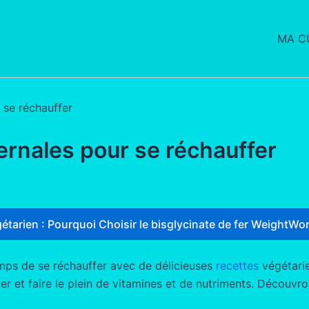
MA CU
 se réchauffer
ernales pour se réchauffer
étarien : Pourquoi Choisir le bisglycinate de fer WeightWor
temps de se réchauffer avec de délicieuses
recettes
végétarie
hiver et faire le plein de vitamines et de nutriments. Décou